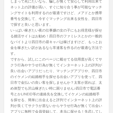
しまって死にたいなら、騙しが無くて安心して利用出来て
ネット上の評価が高い、すぐに知り合う事が可能なマッチ
ングサイトを利用するのが最適ですけど、メアドとか携帯
番号を交換して、今すぐマッチング出来る女性を、四日市
で探すと良いと思います。
いっぱい稼ぎたい夜の仕事嬢の女の子にもお得意様が探せ
る婚活サイトはお勧め！四日市のファミレスとかの一般的
なバイトより四日市の昼キャバは稼げますけど、もっとお
金を稼ぎたい訳があるなら常連客を作るのが最適な方法で
す。
ですから、試しにこのページに載せてる信用度が高くてサ
クラ行為やヤラせ行為が無くてインターネット上の評判が
良い出会いアプリだったり、マッチングアプリや、四日市
のイケメンの結婚相手を探せる出会いアプリを使って、四
日市で金払いの良い客を探しませんか？太客が居れば、太
め体型でも沢山稼ぎたい時に困りません♪四日市で電話番
号とかLINEID等の連絡先を交換してイケメンの結婚相手
を探せる、簡単に出会えると評判でインターネット上の評
判が良くてサクラが居ないからヤラせ行為が無くて出会い
アプリに無料で会員登録して、本当に探せる！失恋してし