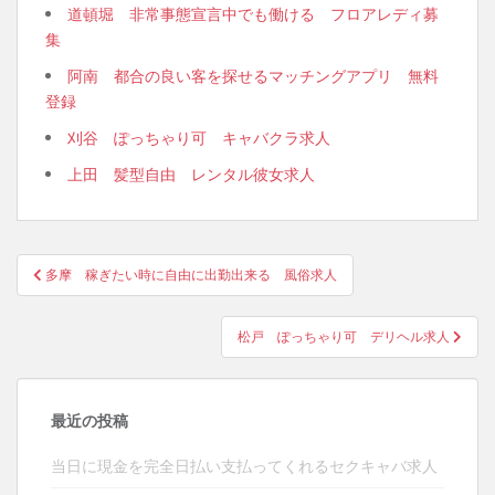
道頓堀 非常事態宣言中でも働ける フロアレディ募
集
阿南 都合の良い客を探せるマッチングアプリ 無料
登録
刈谷 ぽっちゃり可 キャバクラ求人
上田 髪型自由 レンタル彼女求人
投
多摩 稼ぎたい時に自由に出勤出来る 風俗求人
稿
ナ
松戸 ぽっちゃり可 デリヘル求人
ビ
ゲ
ー
最近の投稿
シ
ョ
当日に現金を完全日払い支払ってくれるセクキャバ求人