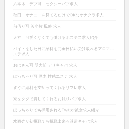
ン
六本木 デブ可 セクシーパブ求人
秋田 オナニーを見てるだけでOKなオナクラ求人
前借り可 苫小牧 風俗 求人
天神 可愛くなくても働けるホステス求人紹介
バイトをした日に給料を完全日払い受け取れるアロマエ
ステ求人
おばさん可 明大前 デリキャバ 求人
ぽっちゃり可 厚木 性感エステ 求人
すぐに給料を支払ってくれるリフレ求人
寮をタダで貸してくれるお触りパブ求人
ぽっちゃりでも採用されるTwitter彼女求人紹介
水商売が初挑戦でも挑戦出来る派遣キャバ求人