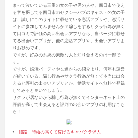
まって泣いている三重の女の子や男の人や、四日市で使え
る客を探してる四日市のセクシーパブのキャストの女の子
は、試しにこのサイトに載せている恋活アプリや、恋活サ
イトに参加してみませんか？騙しをするサクラ行為が無く
て口コミで評価の高い出会いアプリなら、当ページに載せ
てる出会いアプリが、他の恋活アプリや、出会いアプリよ
りお勧めです。
ですが、好みの系統の素敵な人と知り合えるのは一部で
す。
ですが、婚活パーティや友達からの紹介より、何年も運営
が続いている、騙し行為やサクラ行為が無くて本当に出会
えると評判の出会いアプリとか、婚活サイトへ無料で登録
してみると良いでしょう。
サクラが居ないから騙し行為が無くてインターネット上の
評価が高くて出会えると評判の出会いアプリの利用はこち
ら！
姫路 時給の高くて稼げるキャバクラ求人