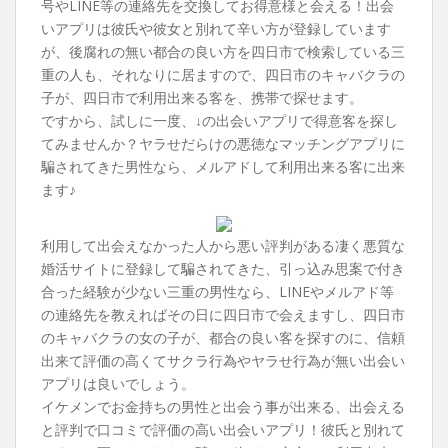
号やLINE等の連絡先を交換してお得意様と会える！出会
いアプリは彼氏や彼女と別れて辛い方が登録しています
が、後腐れの無い都合の良い方を四日市で検索している三
重の人も、それなりに居ますので、四日市のキャバクラの
子が、四日市で利用出来る客を、携帯で探せます。
ですから、試しに一度、↓の出会いアプリで得意客を探し
てみませんか？ヤラせだらけの悪徳なマッチングアプリに
騙されてきた男性なら、メルアドして利用出来る客に出来
ます♪
利用して出会えなかった人から悪い評判がある凄く悪質な
婚活サイトに登録して騙されてきた、引っ込み思案で付き
合った経験が少ない三重の男性なら、LINEやメルアド等
の連絡先を教えればその日に四日市で会えますし、四日市
のキャバクラの女の子が、都合の良い客を探すのに、信頼
出来て評価の高くてサクラ行為やヤラせ行為が無い出会い
アプリは良いでしょう。
イケメンでお金持ちの男性と出会う事が出来る、出会える
と評判で口コミで評価の高い出会いアプリ！彼氏と別れて