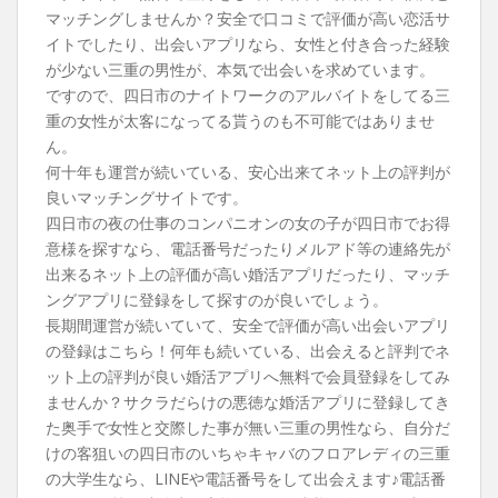
t
マッチングしませんか？安全で口コミで評価が高い恋活サ
イトでしたり、出会いアプリなら、女性と付き合った経験
が少ない三重の男性が、本気で出会いを求めています。
ですので、四日市のナイトワークのアルバイトをしてる三
重の女性が太客になってる貰うのも不可能ではありませ
ん。
何十年も運営が続いている、安心出来てネット上の評判が
良いマッチングサイトです。
四日市の夜の仕事のコンパニオンの女の子が四日市でお得
意様を探すなら、電話番号だったりメルアド等の連絡先が
出来るネット上の評価が高い婚活アプリだったり、マッチ
ングアプリに登録をして探すのが良いでしょう。
長期間運営が続いていて、安全で評価が高い出会いアプリ
の登録はこちら！何年も続いている、出会えると評判でネ
ット上の評判が良い婚活アプリへ無料で会員登録をしてみ
ませんか？サクラだらけの悪徳な婚活アプリに登録してき
た奥手で女性と交際した事が無い三重の男性なら、自分だ
けの客狙いの四日市のいちゃキャバのフロアレディの三重
の大学生なら、LINEや電話番号をして出会えます♪電話番