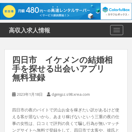
S
高収入求人情報
TOGGLE
k
i
p
t
四日市 イケメンの結婚相
o
手を探せる出会いアプリ
m
a
無料登録
i
n
c
2023年1月18日
dgimjpz.s98.xrea.com
o
n
四日市の夜のバイトで沢山お金を稼ぎたい訳があるけど使
t
える客が居ないから、あまり稼げないという三重の夜の仕
e
事の女性は、口コミで評判の良くて騙し行為が無いマッチ
n
ングサイトへ無料で登録をして、四日市で太客や、彼氏と